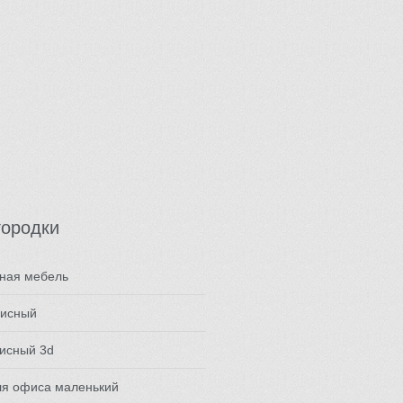
городки
тная мебель
фисный
исный 3d
ля офиса маленький