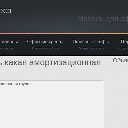
еса
Мебель для оф
 диваны
Офисные кресла
Офисные сейфы
Пе
ля офиса
Кресла для офиса
Сейфы для офиса
Офисн
Объя
 какая амортизационная