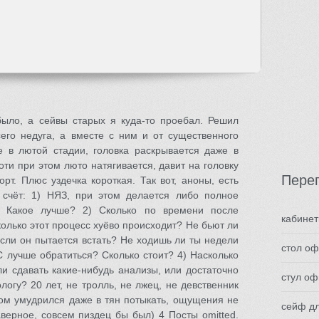
 было, а сейвы старых я куда-то проебал. Решил
сего недуга, а вместе с ним и от существенного
 в лютой стадии, головка раскрывается даже в
оти при этом люто натягивается, давит на головку
Пере
т. Плюс уздечка короткая. Так вот, аноны, есть
 счёт: 1) НЯЗ, при этом делается либо полное
е. Какое лучше? 2) Сколько по времени после
кабине
олько этот процесс хуёво происходит? Не бьют ли
если он пытается встать? Не ходишь ли ты недели
стол о
ДС лучше обратиться? Сколько стоит? 4) Насколько
и сдавать какие-нибудь анализы, или достаточно
стул оф
логу? 20 лет, не тролль, не лжец, не девственник
ом умудрился даже в тян потыкать, ощущения не
сейф д
аверное, совсем пиздец бы был) 4 Посты omitted.