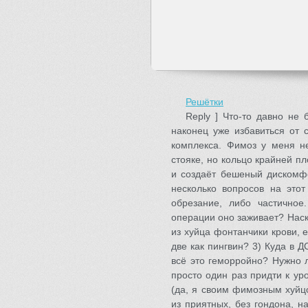
Решётки
Reply ] Что-то давно не
наконец уже избавиться от 
комплекса. Фимоз у меня не
стояке, но кольцо крайней пл
и создаёт бешеный дискомфор
несколько вопросов на этот
обрезание, либо частично
операции оно заживает? Наск
из хуйца фонтанчики крови, 
две как пингвин? 3) Куда в 
всё это геморройно? Нужно л
просто один раз придти к уро
(да, я своим фимозным хуйц
из приятных, без гондона, н