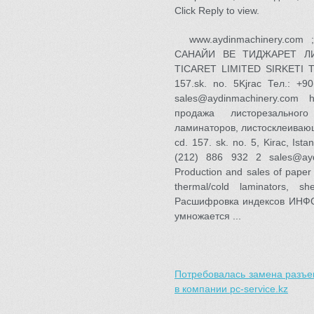
Click Reply to view.
www.aydinmachinery.c
САНАЙИ BE ТИДЖАРЕТ ЛИ
TICARET LIMITED SIRKETI Ту
157.sk. no. 5Kjrac Тел.: +
sales@aydinmachinery.com h
продажа листорезального
ламинаторов, листосклеивающ
cd. 157. sk. no. 5, Kirac, Is
(212) 886 932 2 sales@aydi
Production and sales of paper
thermal/cold laminators, sh
Расшифровка индексов ИНФ
умножается ...
Потребовалась замена разъе
в компании pc-service.kz