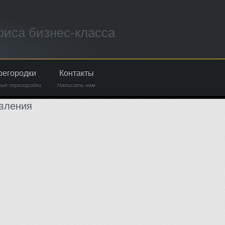
иса бизнес-класса
регородки
Контакты
ые перегородки
Написать нам
вления