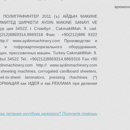
времен
om ; ПОЛИГРАФИНТЕР 2011 (ъ) АЙДЫН МАКИНЕ
МИТЕД ШИРКЕТИ AYDIN MAKINE SANAYI VE
р ция 34522, г. Стамбул , CakmakliMah. 9. cad.
90(212)8869314,8869316 Факс : +90(212)886 9322
ttp:// www.aydinmachinery.com Производство и
 и гофрокартонорезального оборудования,
их, прессовочных машин. Turkey CakmakliMah. 9.
tanbul 34522 Tel.: +90(212)8869314,8869316 Fax:+90
nmachinery.com http:// www.aydinmachinery.com
 sheeting machines, corrugated cardboard sheeters,
eet-to-sheet laminators, pressing rhachines. (*)
ОРМАЦИЯ как ИДЕЯ и как РЕКЛАМА при делении
ма питания ноутбука недорого? Получите помощь