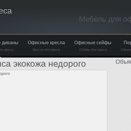
еса
Мебель для оф
 диваны
Офисные кресла
Офисные сейфы
Пе
ля офиса
Кресла для офиса
Сейфы для офиса
Офисн
Объя
са экокожа недорого