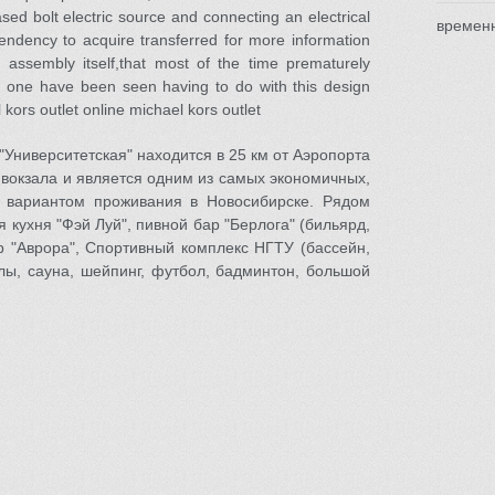
sed bolt electric source and connecting an electrical
времен
endency to acquire transferred for more information
 assembly itself,that most of the time prematurely
in one have been seen having to do with this design
ors outlet online michael kors outlet
"Университетская" находится в 25 км от Аэропорта
 вокзала и является одним из самых экономичных,
 вариантом проживания в Новосибирске. Рядом
 кухня "Фэй Луй", пивной бар "Берлога" (бильярд,
р "Аврора", Спортивный комплекс НГТУ (бассейн,
лы, сауна, шейпинг, футбол, бадминтон, большой