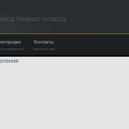
иса бизнес-класса
регородки
Контакты
ые перегородки
Написать нам
вления