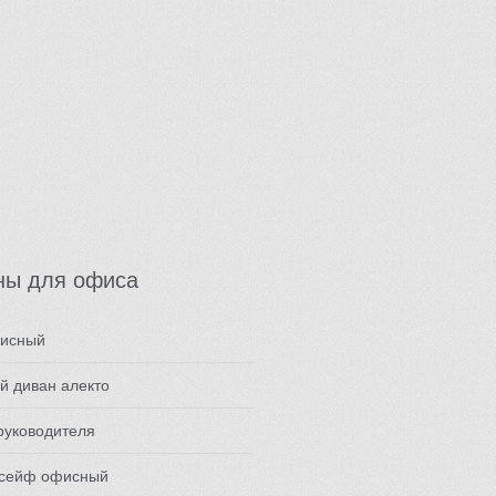
ны для офиса
фисный
й диван алекто
руководителя
 сейф офисный