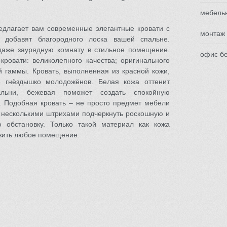
мебель
едлагает вам современные элегантные кровати с
монтаж
е добавят благородного лоска вашей спальне.
даже заурядную комнату в стильное помещение.
офис бе
кровати: великолепного качества; оригинального
й гаммы. Кровать, выполненная из красной кожи,
е гнёздышко молодожёнов. Белая кожа оттенит
альни, бежевая поможет создать спокойную
 Подобная кровать – не просто предмет мебели
ь несколькими штрихами подчеркнуть роскошную и
 обстановку. Только такой материал как кожа
зить любое помещение.