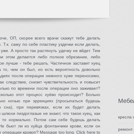
оче, ОП, скорее всего врачи скажут тебе делать
. Т.к. саму по себе пластику уздечки если делать,
уже. А просто так растянуть удечку не вйдет. Тем
ри этом делается либо полное обрезание, либо
ое лучше - тебе решать. Частичное заставит хуец
 то, чем он был, но есть вероятность довольно
тадиях после операции немного хуже переносимо,
как следствие, снизит чувствительность и повысит
колько по времени после операции оно заживает?
колько этот процесс хуёво происходит? Больно
Мебе
льно ночью при эррекциях (просыпаться будешь
 сна), при перевязках, если их будет делать
и шлюхи пиздоглазые не знают, что такое хуец, как
кресла
ор, то нормально. Потом сам себе будешь делать
>Не бьют ли из хуйца фонтанчики крови, если он
ремонт
 операции кровоп? Message too long. Click here to