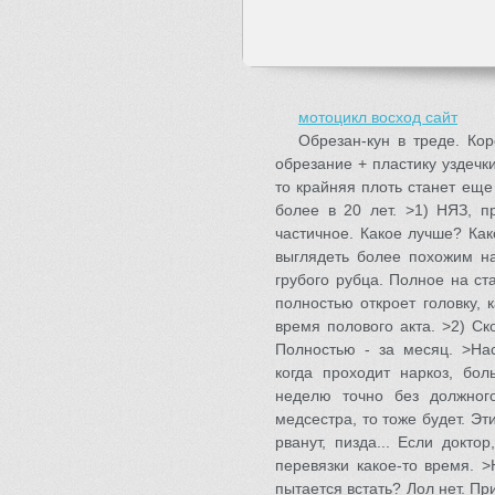
мотоцикл восход сайт
Обрезан-кун в треде. Кор
обрезание + пластику уздечки
то крайняя плоть станет еще 
более в 20 лет. >1) НЯЗ, п
частичное. Какое лучше? Как
выглядеть более похожим на
грубого рубца. Полное на с
полностью откроет головку, 
время полового акта. >2) С
Полностью - за месяц. >Нас
когда проходит наркоз, бо
неделю точно без должного
медсестра, то тоже будет. Эт
рванут, пизда... Если докт
перевязки какое-то время. 
пытается встать? Лол нет. При