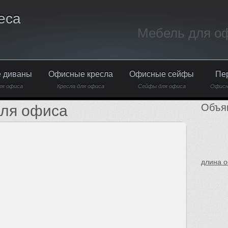
еса
Мебель для оф
 диваны
Офисные кресла
Офисные сейфы
Пе
ля офиса
Кресла для офиса
Сейфы для офиса
Офисн
Объя
для офиса
длина о