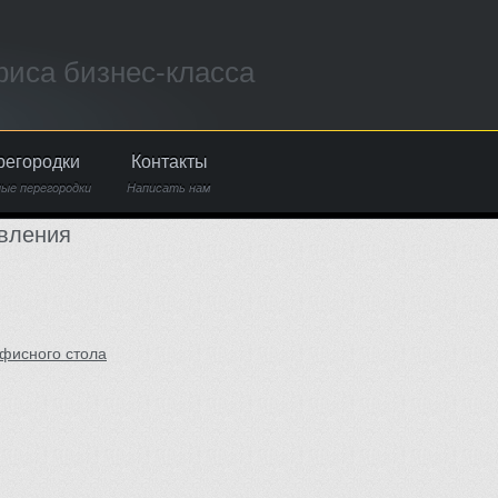
иса бизнес-класса
регородки
Контакты
ые перегородки
Написать нам
вления
фисного стола