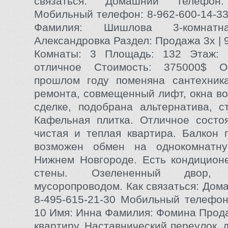
связаться: Домашний телефон
Мобильный телефон: 8-962-600-14-33
Фамилия: Шишлова 3-комнатна
Александровка Раздел: Продажа 3x | 9
Комнаты: 3 Площадь: 132 Этаж: 
отличное Стоимость: 375000$ О
прошлом году поменяна сантехника
ремонта, совмещенный лифт, окна во
сделке, подобрана альтернатива, с
Кафельная плитка. Отличное состо
чистая и теплая квартира. Балкон 
возможен обмен на однокомнатн
Нижнем Новгороде. Есть кондицион
стены. Озелененный двор,
мусоропроводом. Как связаться: Дом
8-495-615-21-30 Мобильный телефон:
10 Имя: Инна Фамилия: Фомина Прод
квартиру, Наставнический переулок, 