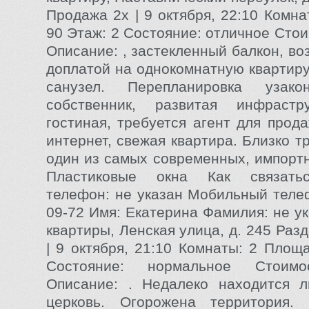
Продажа 2x | 9 октября, 22:10 Комн
90 Этаж: 2 Состояние: отличное Сто
Описание: , застекленный балкон, в
доплатой на однокомнатную квартиру
санузел. Перепланировка узако
собственник, развитая инфрастру
гостиная, требуется агент для прод
интернет, свежая квартира. Близко т
один из самых современных, импортн
Пластиковые окна Как связать
телефон: не указан Мобильный телеф
09-72 Имя: Екатерина Фамилия: не у
квартиры, Ленская улица, д. 245 Раз
| 9 октября, 21:10 Комнаты: 2 Площ
Состояние: нормальное Стоимо
Описание: . Недалеко находится л
церковь. Огорожена территория. 