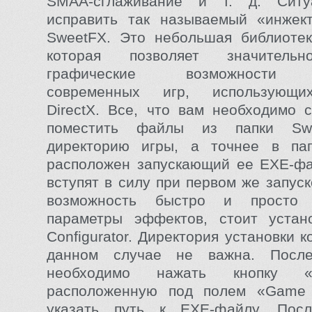
SMAA-сглаживание и т. д. Ситу
исправить так называемый «инжек
SweetFX. Это небольшая библиотек
которая позволяет значитель
графические возможности 
современных игр, использующи
DirectX. Все, что вам необходимо 
поместить файлы из папки Sw
директорию игры, а точнее в пап
расположен запускающий ее EXE-фа
вступят в силу при первом же запус
возможность быстро и просто р
параметры эффектов, стоит устан
Configurator. Директория установки 
данном случае не важна. После
необходимо нажать кнопку 
расположенную под полем «Game l
указать путь к EXE-файлу. Пос