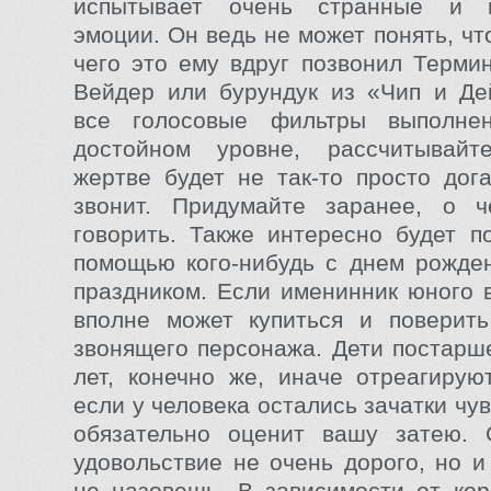
испытывает очень странные и н
эмоции. Он ведь не может понять, чт
чего это ему вдруг позвонил Терми
Вейдер или бурундук из «Чип и Де
все голосовые фильтры выполне
достойном уровне, рассчитывай
жертве будет не так-то просто дога
звонит. Придумайте заранее, о 
говорить. Также интересно будет п
помощью кого-нибудь с днем рожде
праздником. Если именинник юного в
вполне может купиться и поверить
звонящего персонажа. Дети постарше
лет, конечно же, иначе отреагирую
если у человека остались зачатки чу
обязательно оценит вашу затею. 
удовольствие не очень дорого, но и
не назовешь. В зависимости от кор