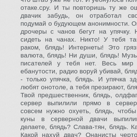
отаке.сру. И ты повторишь ту же о
двачик забудь, он отработал св
подумай о будующем анонимности. Он
дрочеры с чанов бегут на упячку. 
сидеть на чанах. Никто! У тебя т
раком, блядь! Интернеты! Это гря
валюта, блядь! Ни души, блядь! Музы
писателей у тебя нет. Весь мир
ебанутости, радио воруй убивай, бля
- только упячка, блядь. И упячка з
любят онотоле, а тебя презирают, бл
Твой предшественник, блядь, олдфаг
сервер выпилили прямо в серве
совсем нужно охуеть, блядь, чтобы
куны в серверной двачи выпили
делаете, блядь? Слава-тян, блядь. 
Какой нахуй двач? Онанисты черто