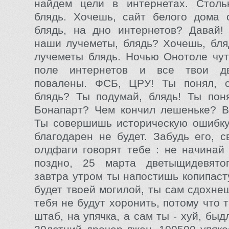
найдем цели в интернетах. Стольк
блядь. Хочешь, сайт белого дома 
блядь, на дно интернетов? Давай!
наши лучеметы, блядь? Хочешь, бля
лучеметы блядь. Ночью Онотоле чут
поле интернетов и все твои дв
повалены. ФСБ, ЦРУ! Ты понял, 
блядь? Ты подумай, блядь! Ты пон
Бонапарт? Чем кончил лешеньке? В
Ты совершишь историческую ошибку
благодарен не будет. Забудь его, с
олдфаги говорят тебе : не начинай
поздно, 25 марта дветыщидевято
завтра утром ты напостишь копипаст
будет твоей могилой, ты сам сдохне
тебя не будут хоронить, потому что 
штаб, на упячка, а сам ты - хуй, бы