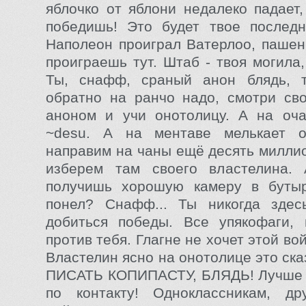
яблочко от яблони недалеко падает,
победишь! Это будет твое последн
Наполеон проиграл Ватерлоо, пашень
проиграешь тут. Штаб - твоя могила
Ты, снафф, сраный анон блядь, 
обратно на ранчо надо, смотри св
аноном и учи онотолицу. А на оча
~desu. А на ментаве мелькает 
направим на чаны ещё десять милли
изберем там своего властелина.
получишь хорошую камеру в буты
понел? Снафф... Ты никогда зде
добиться победы. Все упякофаги, 
против тебя. Глагне не хочет этой во
Властелин ясно на онотолице это ск
ПИСАТЬ КОПИПАСТУ, БЛЯДЬ! Лучше 
по контакту! Одноклассникам, д