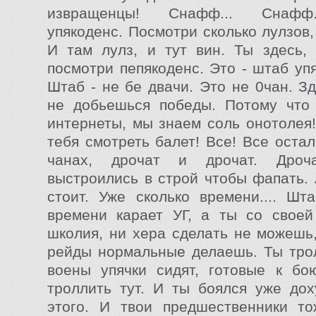
извращенцы! Снафф... Снафф.
упякоденс. Посмотри сколько лулзов,
И там лулз, и тут вин. Ты здесь, 
посмотри пепякоденс. Это - штаб уп
Штаб - не бе двачи. Это не 0чан. З
не добьешься победы. Потому что
интернеты, мы знаем соль онотолея
тебя смотреть балет! Все! Все оста
чанах, дрочат и дрочат. Дроч
выстроились в строй чтобы фапать. 
стоит. Уже сколько времени.... Шт
времени карает УГ, а ты со своей
школия, ни хера сделать не можешь,
рейды нормальные делаешь. Ты тро
воены упячки сидят, готовые к бо
троллить тут. И ты боялся уже до
этого. И твои предшественники то