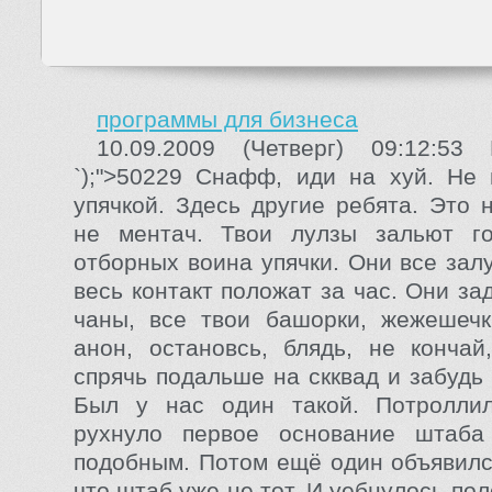
программы для бизнеса
10.09.2009 (Четверг) 09:12:5
`);">50229 Снафф, иди на хуй. Не
упячкой. Здесь другие ребята. Это 
не ментач. Твои лулзы зальют го
отборных воина упячки. Они все зал
весь контакт положат за час. Они за
чаны, все твои башорки, жежешечк
анон, остановсь, блядь, не кончай
спрячь подальше на скквад и забудь
Был у нас один такой. Потролли
рухнуло первое основание штаб
подобным. Потом ещё один объявилс
что штаб уже не тот. И уебнулось по