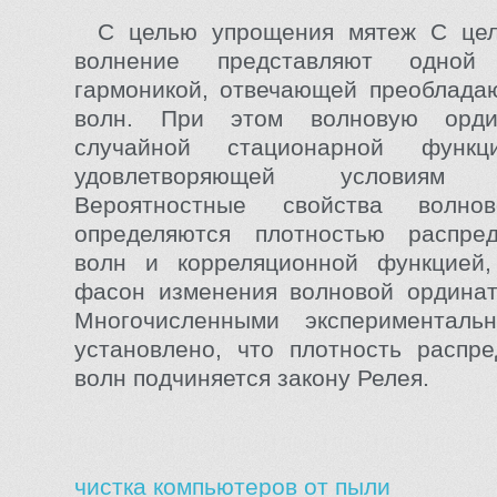
С целью упрощения мятеж С це
волнение представляют одной 
гармоникой, отвечающей преоблада
волн. При этом волновую орди
случайной стационарной функц
удовлетворяющей условиям эр
Вероятностные свойства волно
определяются плотностью распре
волн и корреляционной функцией
фасон изменения волновой ординат
Многочисленными экспериментал
установлено, что плотность распр
волн подчиняется закону Релея.
чистка компьютеров от пыли